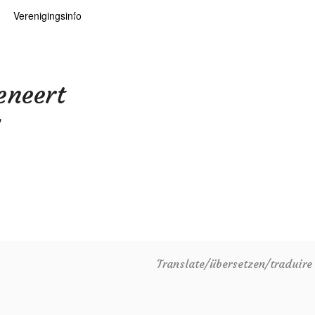
Verenigingsinfo
 kaarten
logie
Info
ten
Lid worden
neert
ars
RHIDOC
"
oears
Translate/übersetzen/traduir