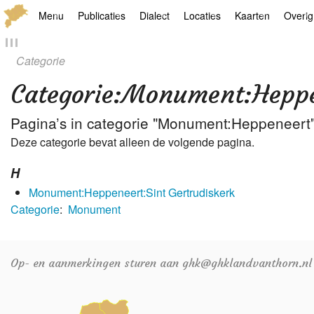
Menu
Publicaties
Dialect
Locaties
Kaarten
Overig
Hoofdpagina
Boek
Thoears Woeardebook
Plaatsen
Geschiedkundige
Genea
Categorie
Activiteiten archief
Kroetwes
Thoears klankmetje
Monumenten
Historische kaar
Links
Categorie
:
Monument:Heppe
Nieuws archief
Overige
Gedicht van Har Sniekers in het Thoe
Grenspalen
Zoom
Pagina’s in categorie "Monument:Heppeneert
Deze categorie bevat alleen de volgende pagina.
Zoeken
Spelling van het Thoears
H
Oetdrökkinge en Gezèkdjes in het Th
Monument:Heppeneert:Sint Gertrudiskerk
Categorie
:
Monument
Op- en aanmerkingen sturen aan ghk@ghklandvanthorn.nl