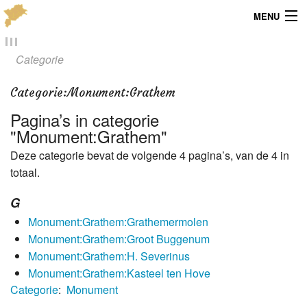
MENU
Menu
Categorie
Publicaties
Categorie
:
Monument:Grathem
Dialect
Pagina’s in categorie
"Monument:Grathem"
Locaties
Deze categorie bevat de volgende 4 pagina’s, van de 4 in
totaal.
Kaarten
G
Overig
Monument:Grathem:Grathemermolen
Verenigingsinfo
Monument:Grathem:Groot Buggenum
Monument:Grathem:H. Severinus
Monument:Grathem:Kasteel ten Hove
Categorie
:
Monument