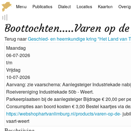
Menu
Publicaties
Dialect
Locaties
Kaarten
Overig
Hoofdpagina
Boek
Thoears Woeardebook
Plaatsen
Geschiedkundige
Genea
Boottochten…..Varen op de 
Activiteiten archief
Kroetwes
Thoears klankmetje
Monumenten
Historische kaar
Links
Terug naar
Geschied- en heemkundige kring "Het Land van 
Nieuws archief
Overige
Gedicht van Har Sniekers in het Thoe
Grenspalen
Zoom
Maandag
06-07-2026
Zoeken
Spelling van het Thoears
t/m
Vrijdag
Oetdrökkinge en Gezèkdjes in het Th
10-07-2026
Aanvang: zie vaarschema: Aanlegsteiger Industriekade nabi
Roeivereniging Industriekade 50b - Weert.
Parkeerplaatsen bij de aanlegsteiger Bijdrage € 20,00 per p
Consumpties aan boord kosten € 3,00 Bestel kaartjes via dez
https://webshophartvanlimburg.nl/products/varen-op-de-
jubi
vaart-weert
Beschrijving