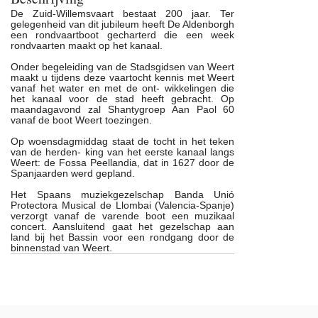
De Zuid-Willemsvaart bestaat 200 jaar. Ter
gelegenheid van dit jubileum heeft De Aldenborgh
een rondvaartboot gecharterd die een week
rondvaarten maakt op het kanaal.
Onder begeleiding van de Stadsgidsen van Weert
maakt u tijdens deze vaartocht kennis met Weert
vanaf het water en met de ont- wikkelingen die
het kanaal voor de stad heeft gebracht. Op
maandagavond zal Shantygroep Aan Paol 60
vanaf de boot Weert toezingen.
Op woensdagmiddag staat de tocht in het teken
van de herden- king van het eerste kanaal langs
Weert: de Fossa Peellandia, dat in 1627 door de
Spanjaarden werd gepland.
Het Spaans muziekgezelschap Banda Unió
Protectora Musical de Llombai (Valencia-Spanje)
verzorgt vanaf de varende boot een muzikaal
concert. Aansluitend gaat het gezelschap aan
land bij het Bassin voor een rondgang door de
binnenstad van Weert.