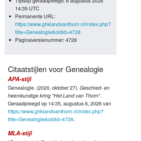
Tijdstip geraadpleegd: 6 augustus 2026
14:35 UTC
Permanente URL:
https://www.ghklandvanthorn.nl/index.php?
title=Genealogie&oldid=4728
Paginaversienummer: 4728
Citaatstijlen voor Genealogie
APA-stijl
Genealogie. (2020, oktober 27).
Geschied- en
heemkundige kring "Het Land van Thorn"
.
Geraadpleegd op 14:35, augustus 6, 2026 van
https://www.ghklandvanthorn.nl/index.php?
title=Genealogie&oldid=4728
.
MLA-stijl