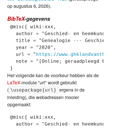
op augustus 6, 2026).
BibTeX
-gegevens
 @misc{ wiki:xxx,

   author = "Geschied- en heemkundige krin
   title = "Genealogie --- Geschied- en he
   year = "2020",

   url = "
https://www.ghklandvanthorn.nl/i
   note = "[Online; geraadpleegd 6-augustus
Het volgende kan de voorkeur hebben als de
LaTeX
-module "url" wordt gebruikt
(
ergens in de
\usepackage{url}
inleiding), die webadressen mooier
opgemaakt:
 @misc{ wiki:xxx,

   author = "Geschied- en heemkundige krin