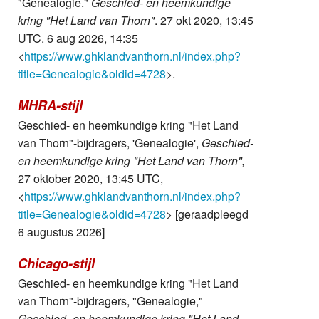
"Genealogie."
Geschied- en heemkundige
kring "Het Land van Thorn"
. 27 okt 2020, 13:45
UTC. 6 aug 2026, 14:35
<
https://www.ghklandvanthorn.nl/index.php?
title=Genealogie&oldid=4728
>.
MHRA-stijl
Geschied- en heemkundige kring "Het Land
van Thorn"-bijdragers, 'Genealogie',
Geschied-
en heemkundige kring "Het Land van Thorn",
27 oktober 2020, 13:45 UTC,
<
https://www.ghklandvanthorn.nl/index.php?
title=Genealogie&oldid=4728
> [geraadpleegd
6 augustus 2026]
Chicago-stijl
Geschied- en heemkundige kring "Het Land
van Thorn"-bijdragers, "Genealogie,"
Geschied- en heemkundige kring "Het Land