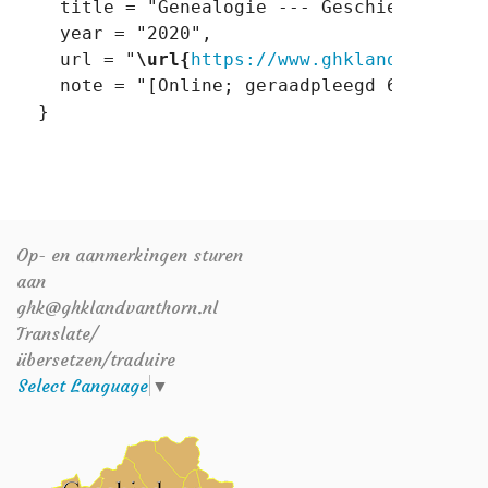
   title = "Genealogie --- Geschied- en he
   year = "2020",

   url = "
\url{
https://www.ghklandvanthorn
   note = "[Online; geraadpleegd 6-augustus
Op- en aanmerkingen sturen
aan
ghk@ghklandvanthorn.nl
Translate/
übersetzen/traduire
Select Language
▼