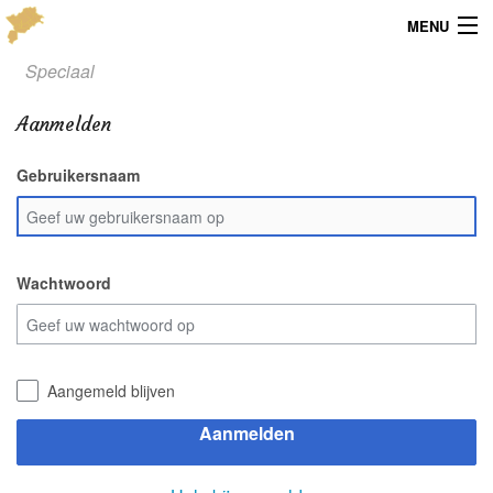
MENU
Speciaal
Menu
Aanmelden
Publicaties
Gebruikersnaam
Dialect
Locaties
Kaarten
Wachtwoord
Overig
Verenigingsinfo
Aangemeld blijven
Aanmelden