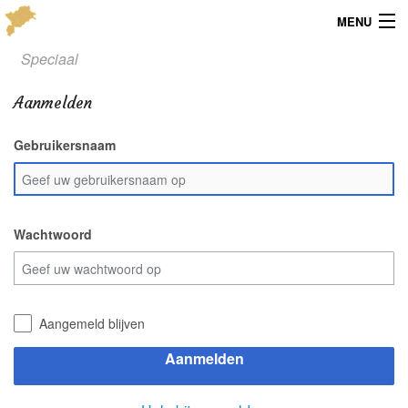
MENU
Speciaal
Menu
Aanmelden
Publicaties
Gebruikersnaam
Dialect
Locaties
Kaarten
Wachtwoord
Overig
Verenigingsinfo
Aangemeld blijven
Aanmelden