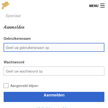
MENU
Speciaal
Menu
Aanmelden
Publicaties
Gebruikersnaam
Dialect
Locaties
Kaarten
Wachtwoord
Overig
Verenigingsinfo
Aangemeld blijven
Aanmelden