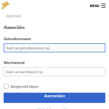
MENU
Speciaal
Menu
Aanmelden
Publicaties
Gebruikersnaam
Dialect
Locaties
Kaarten
Wachtwoord
Overig
Verenigingsinfo
Aangemeld blijven
Aanmelden