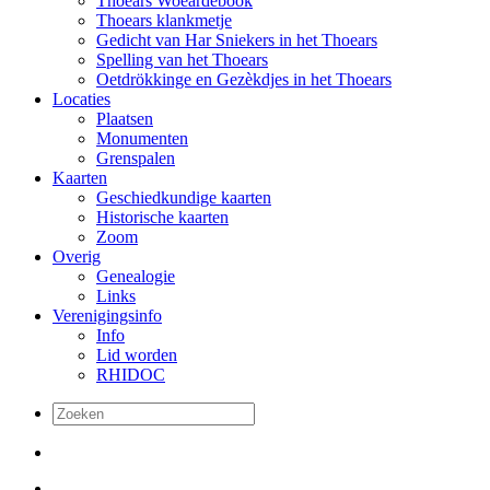
Thoears Woeardebook
Thoears klankmetje
Gedicht van Har Sniekers in het Thoears
Spelling van het Thoears
Oetdrökkinge en Gezèkdjes in het Thoears
Locaties
Plaatsen
Monumenten
Grenspalen
Kaarten
Geschiedkundige kaarten
Historische kaarten
Zoom
Overig
Genealogie
Links
Verenigingsinfo
Info
Lid worden
RHIDOC