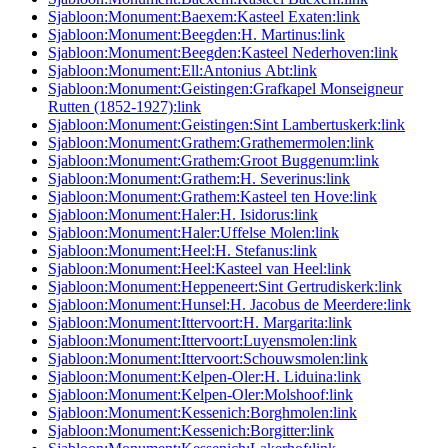
Sjabloon:Monument:Baexem:Kasteel Exaten:link
Sjabloon:Monument:Beegden:H. Martinus:link
Sjabloon:Monument:Beegden:Kasteel Nederhoven:link
Sjabloon:Monument:Ell:Antonius Abt:link
Sjabloon:Monument:Geistingen:Grafkapel Monseigneur
Rutten (1852-1927):link
Sjabloon:Monument:Geistingen:Sint Lambertuskerk:link
Sjabloon:Monument:Grathem:Grathemermolen:link
Sjabloon:Monument:Grathem:Groot Buggenum:link
Sjabloon:Monument:Grathem:H. Severinus:link
Sjabloon:Monument:Grathem:Kasteel ten Hove:link
Sjabloon:Monument:Haler:H. Isidorus:link
Sjabloon:Monument:Haler:Uffelse Molen:link
Sjabloon:Monument:Heel:H. Stefanus:link
Sjabloon:Monument:Heel:Kasteel van Heel:link
Sjabloon:Monument:Heppeneert:Sint Gertrudiskerk:link
Sjabloon:Monument:Hunsel:H. Jacobus de Meerdere:link
Sjabloon:Monument:Ittervoort:H. Margarita:link
Sjabloon:Monument:Ittervoort:Luyensmolen:link
Sjabloon:Monument:Ittervoort:Schouwsmolen:link
Sjabloon:Monument:Kelpen-Oler:H. Liduina:link
Sjabloon:Monument:Kelpen-Oler:Molshoof:link
Sjabloon:Monument:Kessenich:Borghmolen:link
Sjabloon:Monument:Kessenich:Borgitter:link