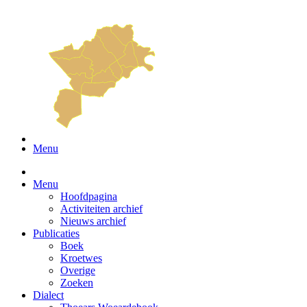
Menu
Menu
Hoofdpagina
Activiteiten archief
Nieuws archief
Publicaties
Boek
Kroetwes
Overige
Zoeken
Dialect