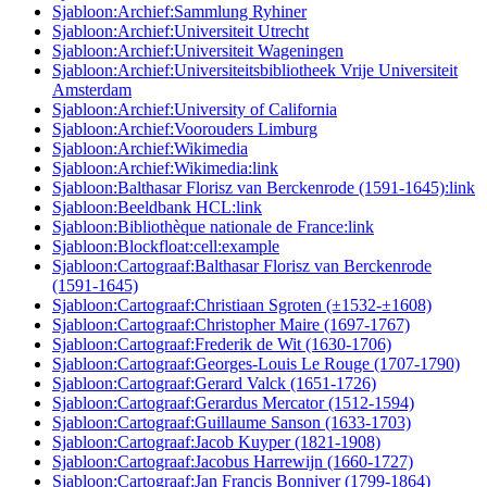
Sjabloon:Archief:Sammlung Ryhiner
Sjabloon:Archief:Universiteit Utrecht
Sjabloon:Archief:Universiteit Wageningen
Sjabloon:Archief:Universiteitsbibliotheek Vrije Universiteit
Amsterdam
Sjabloon:Archief:University of California
Sjabloon:Archief:Voorouders Limburg
Sjabloon:Archief:Wikimedia
Sjabloon:Archief:Wikimedia:link
Sjabloon:Balthasar Florisz van Berckenrode (1591-1645):link
Sjabloon:Beeldbank HCL:link
Sjabloon:Bibliothèque nationale de France:link
Sjabloon:Blockfloat:cell:example
Sjabloon:Cartograaf:Balthasar Florisz van Berckenrode
(1591-1645)
Sjabloon:Cartograaf:Christiaan Sgroten (±1532-±1608)
Sjabloon:Cartograaf:Christopher Maire (1697-1767)
Sjabloon:Cartograaf:Frederik de Wit (1630-1706)
Sjabloon:Cartograaf:Georges-Louis Le Rouge (1707-1790)
Sjabloon:Cartograaf:Gerard Valck (1651-1726)
Sjabloon:Cartograaf:Gerardus Mercator (1512-1594)
Sjabloon:Cartograaf:Guillaume Sanson (1633-1703)
Sjabloon:Cartograaf:Jacob Kuyper (1821-1908)
Sjabloon:Cartograaf:Jacobus Harrewijn (1660-1727)
Sjabloon:Cartograaf:Jan Francis Bonniver (1799-1864)