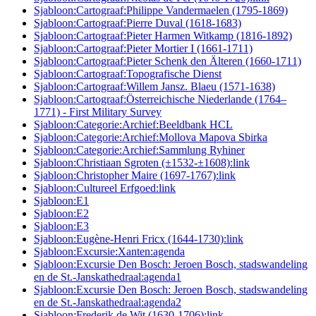
Sjabloon:Cartograaf:Philippe Vandermaelen (1795-1869)
Sjabloon:Cartograaf:Pierre Duval (1618-1683)
Sjabloon:Cartograaf:Pieter Harmen Witkamp (1816-1892)
Sjabloon:Cartograaf:Pieter Mortier I (1661-1711)
Sjabloon:Cartograaf:Pieter Schenk den Älteren (1660-1711)
Sjabloon:Cartograaf:Topografische Dienst
Sjabloon:Cartograaf:Willem Jansz. Blaeu (1571-1638)
Sjabloon:Cartograaf:Österreichische Niederlande (1764–
1771) - First Military Survey
Sjabloon:Categorie:Archief:Beeldbank HCL
Sjabloon:Categorie:Archief:Mollova Mapova Sbirka
Sjabloon:Categorie:Archief:Sammlung Ryhiner
Sjabloon:Christiaan Sgroten (±1532-±1608):link
Sjabloon:Christopher Maire (1697-1767):link
Sjabloon:Cultureel Erfgoed:link
Sjabloon:E1
Sjabloon:E2
Sjabloon:E3
Sjabloon:Eugène-Henri Fricx (1644-1730):link
Sjabloon:Excursie:Xanten:agenda
Sjabloon:Excursie Den Bosch: Jeroen Bosch, stadswandeling
en de St.-Janskathedraal:agenda1
Sjabloon:Excursie Den Bosch: Jeroen Bosch, stadswandeling
en de St.-Janskathedraal:agenda2
Sjabloon:Frederik de Wit (1630-1706):link