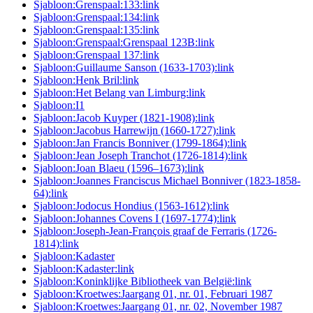
Sjabloon:Grenspaal:133:link
Sjabloon:Grenspaal:134:link
Sjabloon:Grenspaal:135:link
Sjabloon:Grenspaal:Grenspaal 123B:link
Sjabloon:Grenspaal 137:link
Sjabloon:Guillaume Sanson (1633-1703):link
Sjabloon:Henk Bril:link
Sjabloon:Het Belang van Limburg:link
Sjabloon:I1
Sjabloon:Jacob Kuyper (1821-1908):link
Sjabloon:Jacobus Harrewijn (1660-1727):link
Sjabloon:Jan Francis Bonniver (1799-1864):link
Sjabloon:Jean Joseph Tranchot (1726-1814):link
Sjabloon:Joan Blaeu (1596–1673):link
Sjabloon:Joannes Franciscus Michael Bonniver (1823-1858-
64):link
Sjabloon:Jodocus Hondius (1563-1612):link
Sjabloon:Johannes Covens I (1697-1774):link
Sjabloon:Joseph-Jean-François graaf de Ferraris (1726-
1814):link
Sjabloon:Kadaster
Sjabloon:Kadaster:link
Sjabloon:Koninklijke Bibliotheek van België:link
Sjabloon:Kroetwes:Jaargang 01, nr. 01, Februari 1987
Sjabloon:Kroetwes:Jaargang 01, nr. 02, November 1987