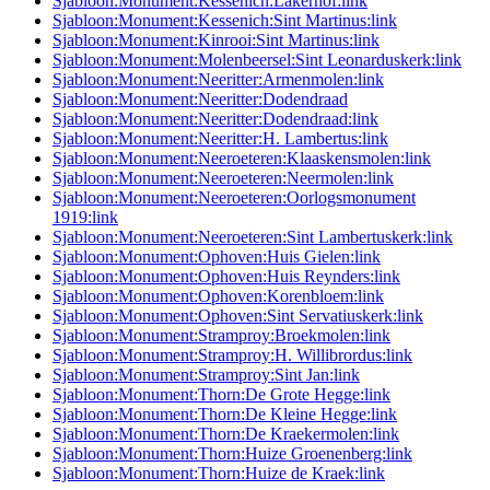
Sjabloon:Monument:Kessenich:Lakerhof:link
Sjabloon:Monument:Kessenich:Sint Martinus:link
Sjabloon:Monument:Kinrooi:Sint Martinus:link
Sjabloon:Monument:Molenbeersel:Sint Leonarduskerk:link
Sjabloon:Monument:Neeritter:Armenmolen:link
Sjabloon:Monument:Neeritter:Dodendraad
Sjabloon:Monument:Neeritter:Dodendraad:link
Sjabloon:Monument:Neeritter:H. Lambertus:link
Sjabloon:Monument:Neeroeteren:Klaaskensmolen:link
Sjabloon:Monument:Neeroeteren:Neermolen:link
Sjabloon:Monument:Neeroeteren:Oorlogsmonument
1919:link
Sjabloon:Monument:Neeroeteren:Sint Lambertuskerk:link
Sjabloon:Monument:Ophoven:Huis Gielen:link
Sjabloon:Monument:Ophoven:Huis Reynders:link
Sjabloon:Monument:Ophoven:Korenbloem:link
Sjabloon:Monument:Ophoven:Sint Servatiuskerk:link
Sjabloon:Monument:Stramproy:Broekmolen:link
Sjabloon:Monument:Stramproy:H. Willibrordus:link
Sjabloon:Monument:Stramproy:Sint Jan:link
Sjabloon:Monument:Thorn:De Grote Hegge:link
Sjabloon:Monument:Thorn:De Kleine Hegge:link
Sjabloon:Monument:Thorn:De Kraekermolen:link
Sjabloon:Monument:Thorn:Huize Groenenberg:link
Sjabloon:Monument:Thorn:Huize de Kraek:link