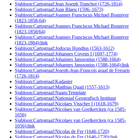
Sjabloon:Cartograaf:Jean Joseph Tranchot (1726-1814)
Sjabloon:Cartograaf:Joan Blaeu (1596–1673)
Sjabloon:Cartograaf:Joannes Franciscus Michael Bonniver
(1823-1858-64)
Sjabloon:Cartograaf:Joannes Franciscus Michael Bonniver
(1823-1858/64)
Sjabloon:Cartograaf:Joannes Franciscus Michael Bonniver
(1823-1864):link
Sjabloon:Cartograaf:Jodocus Hondius (1563-1612)
Sjabloon:Cartograaf:Johannes Covens I (1697-1774)
Sjabloon:Cartograaf:Johannes Janssonius (1588-1664)
Sjabloon:Cartograaf:Johannes Janssonius (1588-1664):link
Sjabloon:Cartograaf:Joseph-Jean-François graaf de Ferraris
(1726-1814)
Sjabloon:Cartograaf:Kadaster
Sjabloon:Cartograaf:Matthias Quad (1557-1613)
Sjabloon:Cartograaf:Naam:Template
Sjabloon:Cartograaf:Nationaal Geografisch Instituut
Sjabloon:Cartograaf:Nicolaes Visscher I (1618-1679)
Sjabloon:Cartograaf:Nicolaes van Geelkercken (ca 1585-
1656)
Sjabloon:Cartograaf:Nicolaes van Geelkercken (ca 1585-
1656):link
Sjabloon:Cartograaf:Nicolas de Fer (1646-1720)
Sjabloon:Cartograaf:Nicolas de Fer (1646-1720):link