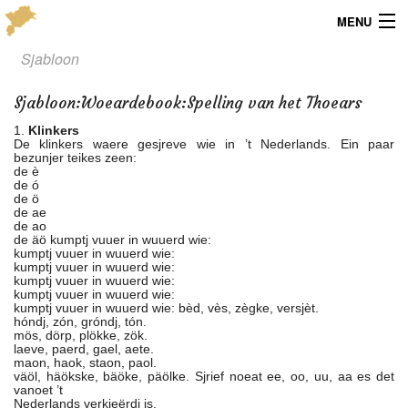
MENU
Sjabloon
Menu
Sjabloon
:
Woeardebook:Spelling van het Thoears
Publicaties
1.
Klinkers
De klinkers waere gesjreve wie in ’t Nederlands. Ein paar
Dialect
bezunjer teikes zeen:
de è
de ó
Locaties
de ö
de ae
de ao
Kaarten
de äö kumptj vuuer in wuuerd wie:
kumptj vuuer in wuuerd wie:
kumptj vuuer in wuuerd wie:
Overig
kumptj vuuer in wuuerd wie:
kumptj vuuer in wuuerd wie:
kumptj vuuer in wuuerd wie: bèd, vès, zègke, versjèt.
Verenigingsinfo
hóndj, zón, gróndj, tón.
mös, dörp, plökke, zök.
laeve, paerd, gael, aete.
maon, haok, staon, paol.
väöl, häökske, bäöke, päölke. Sjrief noeat ee, oo, uu, aa es det
vanoet ’t
Nederlands verkieërdj is.