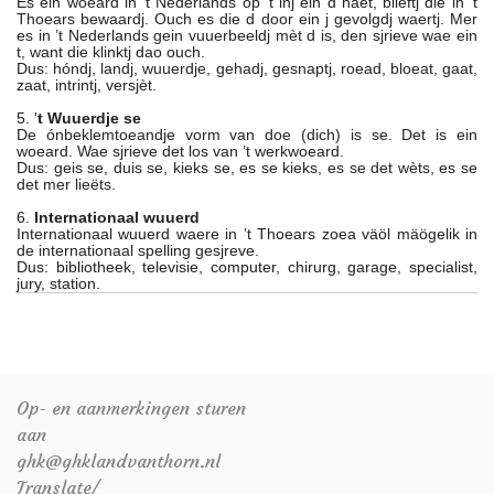
Es ein woeard in ’t Nederlands op ’t inj ein d haet, blieftj die in ’t
Thoears bewaardj. Ouch es die d door ein j gevolgdj waertj. Mer
es in ’t Nederlands gein vuuerbeeldj mèt d is, den sjrieve wae ein
t, want die klinktj dao ouch.
Dus: hóndj, landj, wuuerdje, gehadj, gesnaptj, roead, bloeat, gaat,
zaat, intrintj, versjèt.
5. '
t Wuuerdje se
De ónbeklemtoeandje vorm van doe (dich) is se. Det is ein
woeard. Wae sjrieve det los van ’t werkwoeard.
Dus: geis se, duis se, kieks se, es se kieks, es se det wèts, es se
det mer lieëts.
6.
Internationaal wuuerd
Internationaal wuuerd waere in ’t Thoears zoea väöl mäögelik in
de internationaal spelling gesjreve.
Dus: bibliotheek, televisie, computer, chirurg, garage, specialist,
jury, station.
Op- en aanmerkingen sturen
aan
ghk@ghklandvanthorn.nl
Translate/