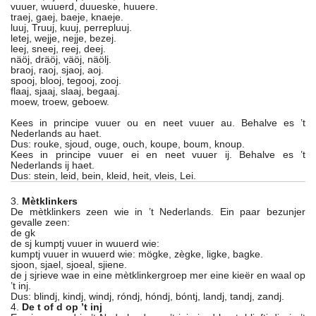
vuuer, wuuerd, duueske, huuere.
traej, gaej, baeje, knaeje.
luuj, Truuj, kuuj, perrepluuj.
letej, wejje, nejje, bezej.
leej, sneej, reej, deej.
näöj, dräöj, väöj, näölj.
braoj, raoj, sjaoj, aoj.
spooj, blooj, tegooj, zooj.
flaaj, sjaaj, slaaj, begaaj.
moew, troew, geboew.
Kees in principe vuuer ou en neet vuuer au. Behalve es ’t
Nederlands au haet.
Dus: rouke, sjoud, ouge, ouch, koupe, boum, knoup.
Kees in principe vuuer ei en neet vuuer ij. Behalve es ’t
Nederlands ij haet.
Dus: stein, leid, bein, kleid, heit, vleis, Lei.
3.
Mètklinkers
De mètklinkers zeen wie in ’t Nederlands. Ein paar bezunjer
gevalle zeen:
de gk
de sj kumptj vuuer in wuuerd wie:
kumptj vuuer in wuuerd wie: mögke, zègke, ligke, bagke.
sjoon, sjael, sjoeal, sjiene.
de j sjrieve wae in eine mètklinkergroep mer eine kieër en waal op
’t inj.
Dus: blindj, kindj, windj, róndj, hóndj, bóntj, landj, tandj, zandj.
4.
De t of d op ’t inj