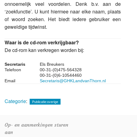
onnoemelijk veel voordelen. Denk b.v. aan de
‘zoekfunctie’. U kunt hiermee naar elke naam, plaats
of woord zoeken. Het biedt iedere gebruiker een
geweldige tijdwinst.
Waar is de cd-rom verkrijgbaar?
De cd-rom kan verkregen worden bij:
Secretaris
Els Breukers
Telefoon
00-31-(0)475-564328
00-31-(0)6-10544460
Email
Secretaris@GHKLandvanThorn.nl
Categorie
:
Publicatie:overige
Op- en aanmerkingen sturen
aan