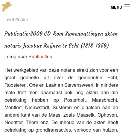
MENU
Publicatie
Menu
Publicatie
:
2009 CD-Rom Samenvattingen akten
Publicaties
notaris Jacobus Reijnen te Echt (1818-1859)
Dialect
Terug naar
Publicaties
Locaties
Het werkgebied van deze notaris strekt zich voor een
Kaarten
groot gedeelte uit over de gemeenten Echt,
Roosteren, Ohé en Laak en Stevensweert. In mindere
Overig
mate treft men daarnaast ook nog akten aan die
betrekking hebben op Posterholt, Maasbracht,
Verenigingsinfo
Montfort, Nieuwstadt, Susteren en plaatsen aan de
andere kant van de Maas, zoals Maaseik, Ophoven,
Neeritter, Thorn enz. De inhoud van de akten heeft
betrekking op grondtransacties, verkoop van huizen,