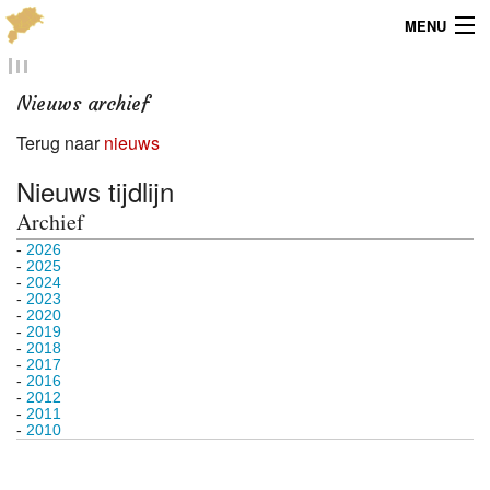
MENU
Menu
Nieuws archief
Publicaties
Terug naar
nieuws
Dialect
Nieuws tijdlijn
Archief
Locaties
-
2026
-
2025
Kaarten
-
2024
-
2023
-
2020
Overig
-
2019
-
2018
-
2017
Verenigingsinfo
-
2016
-
2012
-
2011
-
2010