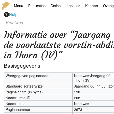
Menu
Publicaties
Dialect
Locaties
Kaarten
Overig
Hulp
Hoofdpagina
Boek
Thoears Woeardebook
Plaatsen
Geschiedkundige
Genea
Kroetwes
Activiteiten archief
Kroetwes
Thoears klankmetje
Monumenten
Historische kaar
Links
Informatie over "Jaargang
Nieuws archief
Overige
Gedicht van Har Sniekers in het Thoe
Grenspalen
Zoom
de voorlaatste vorstin-abd
Zoeken
Spelling van het Thoears
in Thorn (IV)"
Oetdrökkinge en Gezèkdjes in het Th
Basisgegevens
Weergegeven paginanaam
Kroetwes:Jaargang 06, n
Thorn (IV)
Standaard sorteerwijze
Jaargang 06, nr. 03, (zo
Paginalengte (in bytes)
190
Naamruimte-ID
208
Naamruimte
Kroetwes
Paginanummer
2673