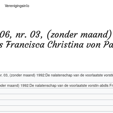
Verenigingsinfo
 kaarten
logie
Info
ten
Lid worden
 06, nr. 03, (zonder maand
ars
RHIDOC
is Francisca Christina von P
oears
r. 03, (zonder maand) 1992:De nalatenschap van de voorlaatste vorstin
nder maand) 1992:De nalatenschap van de voorlaatste vorstin-abdis Fr