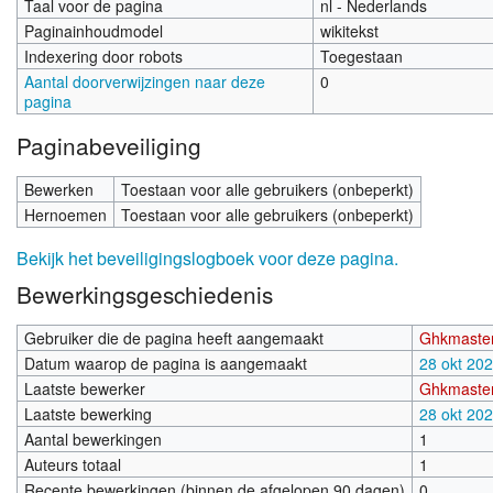
Taal voor de pagina
nl - Nederlands
Paginainhoudmodel
wikitekst
Indexering door robots
Toegestaan
Aantal doorverwijzingen naar deze
0
pagina
Paginabeveiliging
Bewerken
Toestaan voor alle gebruikers (onbeperkt)
Hernoemen
Toestaan voor alle gebruikers (onbeperkt)
Bekijk het beveiligingslogboek voor deze pagina.
Bewerkingsgeschiedenis
Gebruiker die de pagina heeft aangemaakt
Ghkmaste
Datum waarop de pagina is aangemaakt
28 okt 20
Laatste bewerker
Ghkmaste
Laatste bewerking
28 okt 20
Aantal bewerkingen
1
Auteurs totaal
1
Recente bewerkingen (binnen de afgelopen 90 dagen)
0