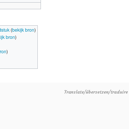
dstuk
(
bekijk bron
)
ijk bron
)
bron
)
Translate/übersetzen/traduir