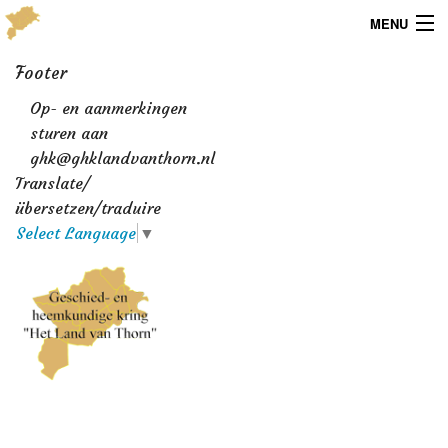
MENU
Menu
Footer
Op- en aanmerkingen
Publicaties
sturen aan
ghk@ghklandvanthorn.nl
Dialect
Translate/
Locaties
übersetzen/traduire
Select Language
▼
Kaarten
Overig
Verenigingsinfo