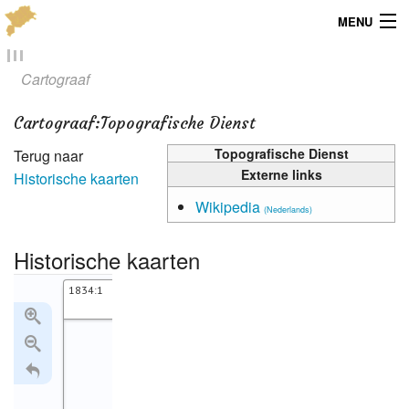
MENU
Menu
Cartograaf
Publicaties
Cartograaf
:
Topografische Dienst
Dialect
Topografische Dienst
Terug naar
Externe links
Historische kaarten
Locaties
Wikipedia
(Nederlands)
Kaarten
Historische kaarten
Overig
1834:1
1861:1
Verenigingsinfo
1842:1
1844:1