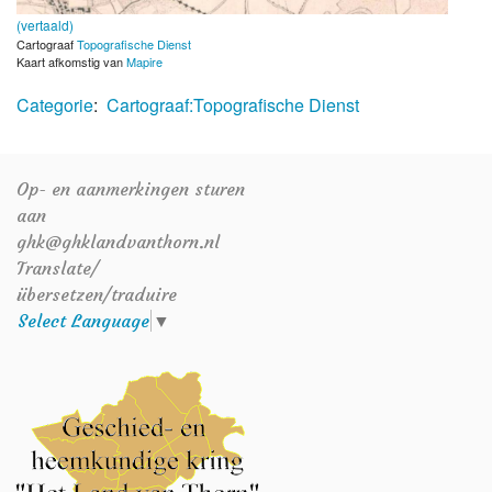
(vertaald)
Cartograaf
Topografische Dienst
Kaart afkomstig van
Mapire
Categorie
:
Cartograaf:Topografische Dienst
Op- en aanmerkingen sturen
aan
ghk@ghklandvanthorn.nl
Translate/
übersetzen/traduire
Select Language
▼