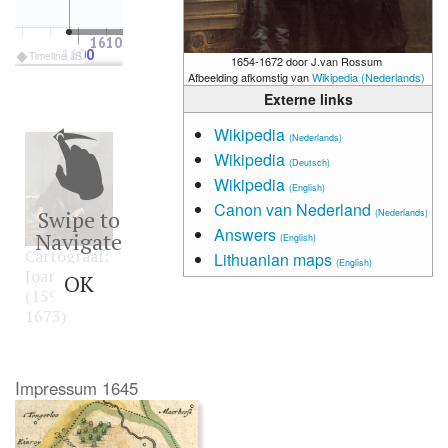
1610
1650
1600
1700
Timeline JS
1654-1672 door J.van Rossum
Afbeelding afkomstig van
Wikipedia (Nederlands)
Externe links
Impressum
1645
Wikipedia
(Nederlands)
Wikipedia
(Deutsch)
Wikipedia
(English)
Canon van Nederland
Swipe to
(Nederlands)
Answers
Navigate
(English)
Cartografen:
Cartograaf:
Lithuanian maps
Willem
(English)
Joan Blaeu
OK
Jansz.
(1596–
Blaeu
1673)
(1571-
1638)
en
Joan
Impressum 1645
Blaeu
(1596–