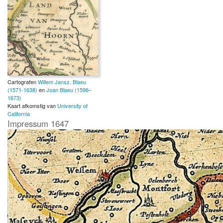
1673)
Archief:
University of
California
Cartografen
Willem Jansz. Blaeu
(1571-1638)
en
Joan Blaeu (1596–
1673)
Kaart afkomstig van
University of
California
Impressum 1647