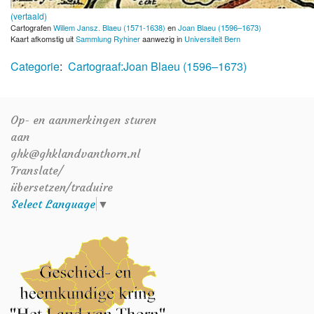
(vertaald)
Cartografen
Willem Jansz. Blaeu (1571-1638)
en
Joan Blaeu (1596–1673)
Kaart afkomstig uit
Sammlung Ryhiner
aanwezig in
Universiteit Bern
Categorie
:
Cartograaf:Joan Blaeu (1596–1673)
Op- en aanmerkingen sturen
aan
ghk@ghklandvanthorn.nl
Translate/
übersetzen/traduire
Select Language
▼