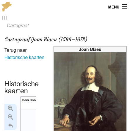
MENU
Menu
Cartograaf
Publicaties
Cartograaf
:
Joan Blaeu (1596–1673)
Dialect
Joan Blaeu
Terug naar
Historische kaarten
Locaties
Kaarten
Historische
Overig
kaarten
Joan Blaeu (1596–1673)
Verenigingsinfo
1645:1
1647:1