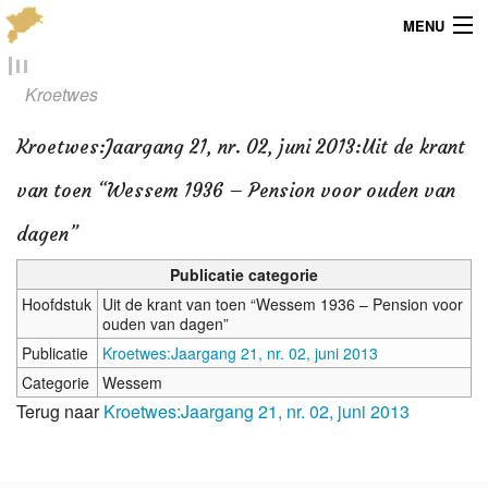
MENU
Menu
Kroetwes
Publicaties
Kroetwes
:
Jaargang 21, nr. 02, juni 2013:Uit de krant
Dialect
van toen “Wessem 1936 – Pension voor ouden van
Locaties
dagen”
Publicatie categorie
Kaarten
Hoofdstuk
Uit de krant van toen “Wessem 1936 – Pension voor
ouden van dagen”
Overig
Publicatie
Kroetwes:Jaargang 21, nr. 02, juni 2013
Verenigingsinfo
Categorie
Wessem
Terug naar
Kroetwes:Jaargang 21, nr. 02, juni 2013