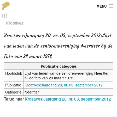
MENU
Menu
Kroetwes
Publicaties
Kroetwes
:
Jaargang 20, nr. 03, september 2012:Lijst
Dialect
van leden van de seniorenvereniging Neeritter bij de
Locaties
foto van 23 maart 1972
Publicatie categorie
Kaarten
Hoofdstuk
Lijst van leden van de seniorenvereniging Neeritter
bij de foto van 23 maart 1972
Overig
Publicatie
Kroetwes:Jaargang 20, nr. 03, september 2012
Verenigingsinfo
Categorie
Neeritter
Terug naar
Kroetwes:Jaargang 20, nr. 03, september 2012