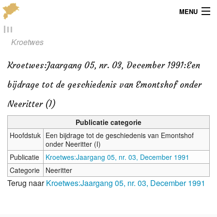
MENU
Menu
Kroetwes
Publicaties
Kroetwes
:
Jaargang 05, nr. 03, December 1991:Een
Dialect
bijdrage tot de geschiedenis van Emontshof onder
Locaties
Neeritter (I)
Publicatie categorie
Kaarten
Hoofdstuk
Een bijdrage tot de geschiedenis van Emontshof
onder Neeritter (I)
Overig
Publicatie
Kroetwes:Jaargang 05, nr. 03, December 1991
Verenigingsinfo
Categorie
Neeritter
Terug naar
Kroetwes:Jaargang 05, nr. 03, December 1991