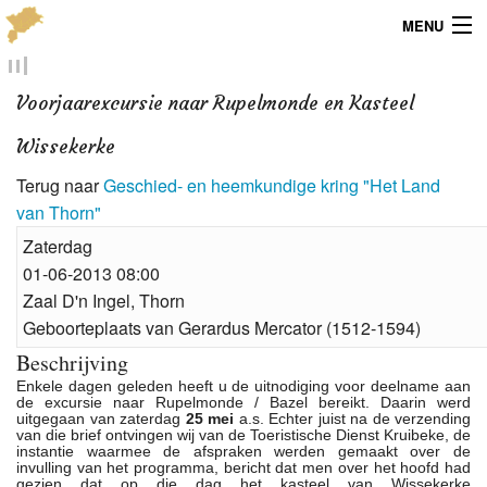
MENU
Menu
Voorjaarexcursie naar Rupelmonde en Kasteel
Publicaties
Wissekerke
Dialect
Terug naar
Geschied- en heemkundige kring "Het Land
van Thorn"
Locaties
Zaterdag
01-06-2013 08:00
Kaarten
Zaal D'n Ingel, Thorn
Overig
Geboorteplaats van Gerardus Mercator (1512-1594)
Beschrijving
Verenigingsinfo
Enkele dagen geleden heeft u de uitnodiging voor deelname aan
de excursie naar Rupelmonde / Bazel bereikt. Daarin werd
uitgegaan van zaterdag
25 mei
a.s. Echter juist na de verzending
van die brief ontvingen wij van de Toeristische Dienst Kruibeke, de
instantie waarmee de afspraken werden gemaakt over de
invulling van het programma, bericht dat men over het hoofd had
gezien dat op die dag het kasteel van Wissekerke