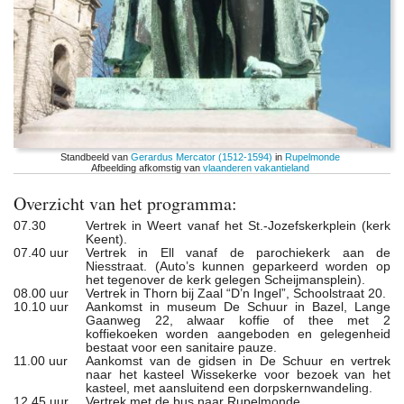
Standbeeld van
Gerardus Mercator (1512-1594)
in
Rupelmonde
Afbeelding afkomstig van
vlaanderen vakantieland
Overzicht van het programma:
07.30
Vertrek in Weert vanaf het St.-Jozefskerkplein (kerk
Keent).
07.40 uur
Vertrek in Ell vanaf de parochiekerk aan de
Niesstraat. (Auto’s kunnen geparkeerd worden op
het tegenover de kerk gelegen Scheijmansplein).
08.00 uur
Vertrek in Thorn bij Zaal “D’n Ingel”, Schoolstraat 20.
10.10 uur
Aankomst in museum De Schuur in Bazel, Lange
Gaanweg 22, alwaar koffie of thee met 2
koffiekoeken worden aangeboden en gelegenheid
bestaat voor een sanitaire pauze.
11.00 uur
Aankomst van de gidsen in De Schuur en vertrek
naar het kasteel Wissekerke voor bezoek van het
kasteel, met aansluitend een dorpskernwandeling.
12.45 uur
Vertrek met de bus naar Rupelmonde.