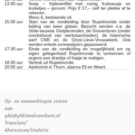
13.00 uur
Soep – Kalkoenfilet met romig fruitsausje en
kroketjes – ijsroom. Prijs € 17,-- zelf ter plekke af te
rekenen.
Menu 6, bestaande uit
15.00 uur
Start van de rondleiding door Rupelmonde onder
leiding van twee gidsen. Bezocht worden o.a. de
16de-eeuwse Getijdenmolen, de Graventoren (onder
voorbehoud van werkzaamheden), de historische
werf CNR en de Onze-Lieve-Vrouwekerk. Ook
worden enkele zonnewijzers gepasseerd.
17.30 uur
Einde van de rondleiding en mogelijkheid om op
eigen gelegenheid Rupelmonde te verkennen of
ergens een drankje of hapje te nuttigen.
18.00 uur
Vertrek uit Rupelmonde.
20.00 uur
Aankomst in Thorn, daarna Ell en Weert.
Op- en aanmerkingen sturen
aan
ghk@ghklandvanthorn.nl
Translate/
übersetzen/traduire