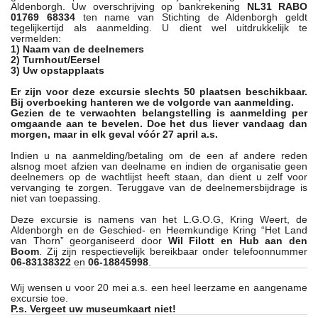
Aldenborgh. Uw overschrijving op bankrekening
NL31 RABO
01769 68334
ten name van Stichting de Aldenborgh geldt
tegelijkertijd als aanmelding. U dient wel uitdrukkelijk te
vermelden:
1) Naam van de deelnemers
2) Turnhout/Eersel
3) Uw opstapplaats
Er zijn voor deze excursie slechts 50 plaatsen beschikbaar.
Bij overboeking hanteren we de volgorde van aanmelding.
Gezien de te verwachten belangstelling is aanmelding per
omgaande aan te bevelen. Doe het dus liever vandaag dan
morgen, maar in elk geval vóór 27 april a.s.
Indien u na aanmelding/betaling om de een af andere reden
alsnog moet afzien van deelname en indien de organisatie geen
deelnemers op de wachtlijst heeft staan, dan dient u zelf voor
vervanging te zorgen. Teruggave van de deelnemersbijdrage is
niet van toepassing.
Deze excursie is namens van het L.G.O.G, Kring Weert, de
Aldenborgh en de Geschied- en Heemkundige Kring “Het Land
van Thorn” georganiseerd door
Wil Filott en Hub aan den
Boom
. Zij zijn respectievelijk bereikbaar onder telefoonnummer
06-83138322
en
06-18845998
.
Wij wensen u voor 20 mei a.s. een heel leerzame en aangename
excursie toe.
P.s. Vergeet uw museumkaart niet!