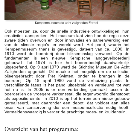
Kempenmuseum de acht zaligheden Eersel
Ook moesten ze, door de snelle industriële ontwikkelingen, hun
creativiteit aanspreken. Het museum laat zien hoe de regio deze
zware tijden overwon en door innovaties en samenwerking een
van de slimste regio's ter wereld werd. Het pand, waarin het
Kempenmuseum thans is gevestigd, dateert van ca. 1890. In
1910 werd de boerderij door blikseminslag verwoest. Op de
fundamenten is een nieuwe Kempische langgevelboerderij
gebouwd. Tot 1974 is hier het boerenbedrijf daadwerkelijk
uitgeoefend. Op 9 april1979 werd de Stichting Museum De Acht
Zaligheden opgericht. Dit maakte het mogelijk om de collectie,
bijeengebracht door Piet Kwinten, onder te brengen in de
boerderij. Op 19 april 1980 vond de verhuizing plaats. In
verschillende fases is het pand uitgebreid en vernieuwd tot wat
het nu is. In 2005 is er een verbinding gemaakt tussen de
boerderijen de vroegere varkensstal, die tegenwoordig dienstdoet
als expositieruimte. In 2010 is op het terrein een nieuw gebouw
gerealiseerd, met daaronder een depot, dat voldoet aan alles
eisen van conservering die een museumcollectie nodig heeft.
Vermeldenswaardig is verder de prachtige moes- en kruidentuin.
Overzicht van het programma: