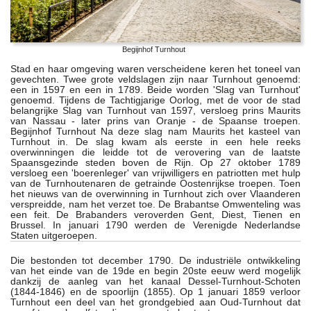
Begijnhof Turnhout
Stad en haar omgeving waren verscheidene keren het toneel van
gevechten. Twee grote veldslagen zijn naar Turnhout genoemd:
een in 1597 en een in 1789. Beide worden 'Slag van Turnhout'
genoemd. Tijdens de Tachtigjarige Oorlog, met de voor de stad
belangrijke Slag van Turnhout van 1597, versloeg prins Maurits
van Nassau - later prins van Oranje - de Spaanse troepen.
Begijnhof Turnhout Na deze slag nam Maurits het kasteel van
Turnhout in. De slag kwam als eerste in een hele reeks
overwinningen die leidde tot de verovering van de laatste
Spaansgezinde steden boven de Rijn. Op 27 oktober 1789
versloeg een 'boerenleger' van vrijwilligers en patriotten met hulp
van de Turnhoutenaren de getrainde Oostenrijkse troepen. Toen
het nieuws van de overwinning in Turnhout zich over Vlaanderen
verspreidde, nam het verzet toe. De Brabantse Omwenteling was
een feit. De Brabanders veroverden Gent, Diest, Tienen en
Brussel. In januari 1790 werden de Verenigde Nederlandse
Staten uitgeroepen.
Die bestonden tot december 1790. De industriële ontwikkeling
van het einde van de 19de en begin 20ste eeuw werd mogelijk
dankzij de aanleg van het kanaal Dessel-Turnhout-Schoten
(1844-1846) en de spoorlijn (1855). Op 1 januari 1859 verloor
Turnhout een deel van het grondgebied aan Oud-Turnhout dat