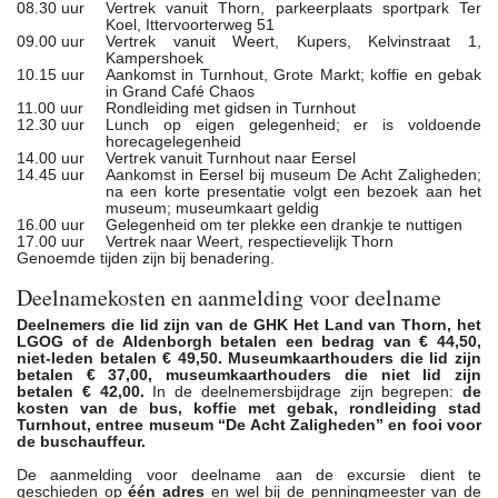
08.30 uur
Vertrek vanuit Thorn, parkeerplaats sportpark Ter
Koel, Ittervoorterweg 51
09.00 uur
Vertrek vanuit Weert, Kupers, Kelvinstraat 1,
Kampershoek
10.15 uur
Aankomst in Turnhout, Grote Markt; koffie en gebak
in Grand Café Chaos
11.00 uur
Rondleiding met gidsen in Turnhout
12.30 uur
Lunch op eigen gelegenheid; er is voldoende
horecagelegenheid
14.00 uur
Vertrek vanuit Turnhout naar Eersel
14.45 uur
Aankomst in Eersel bij museum De Acht Zaligheden;
na een korte presentatie volgt een bezoek aan het
museum; museumkaart geldig
16.00 uur
Gelegenheid om ter plekke een drankje te nuttigen
17.00 uur
Vertrek naar Weert, respectievelijk Thorn
Genoemde tijden zijn bij benadering.
Deelnamekosten en aanmelding voor deelname
Deelnemers die lid zijn van de GHK Het Land van Thorn, het
LGOG of de Aldenborgh betalen een bedrag van € 44,50,
niet-leden betalen € 49,50. Museumkaarthouders die lid zijn
betalen € 37,00, museumkaarthouders die niet lid zijn
betalen € 42,00.
In de deelnemersbijdrage zijn begrepen:
de
kosten van de bus, koffie met gebak, rondleiding stad
Turnhout, entree museum “De Acht Zaligheden” en fooi voor
de buschauffeur.
De aanmelding voor deelname aan de excursie dient te
geschieden op
één adres
en wel bij de penningmeester van de