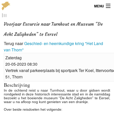
MENU
Menu
Voorjaar Excursie naar Turnhout en Museum “De
Publicaties
Acht Zaligheden” te Eersel
Dialect
Terug naar
Geschied- en heemkundige kring "Het Land
van Thorn"
Locaties
Zaterdag
Kaarten
20-05-2023 08:30
Vertrek vanaf parkeerplaats bij sportpark Ter Koel, Ittervoor
Overig
51, Thorn
Beschrijving
Verenigingsinfo
In de ochtend reist u naar Turnhout, waar u door gidsen wordt
rondgeleid in deze historisch interessante stad en in de namiddag
bezoekt u het boeiende museum “De Acht Zaligheden” te Eersel,
waar u na afloop nog kunt genieten van een drankje.
Over beide reisdoelen het volgende: