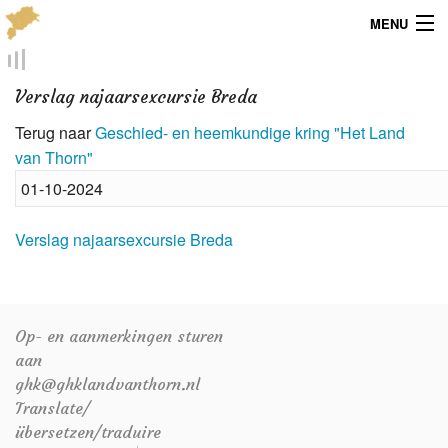
MENU
Menu
Verslag najaarsexcursie Breda
Publicaties
Terug naar
Geschied- en heemkundige kring "Het Land
van Thorn"
Dialect
01-10-2024
Locaties
Verslag najaarsexcursie Breda
Kaarten
Overig
Op- en aanmerkingen sturen
Verenigingsinfo
aan
ghk@ghklandvanthorn.nl
Translate/
übersetzen/traduire