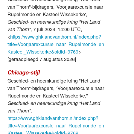
van Thorn"-bijdragers, 'Voorjaarexcursie naar
Rupelmonde en Kasteel Wissekerke',
Geschied- en heemkundige kring "Het Land
van Thorn",
7 juli 2024, 14:00 UTC,
<
https://www.ghklandvanthorn.nl/index.php?
title=Voorjaarexcursie_naar_Rupelmonde_en_
Kasteel_Wissekerke&oldid=9769
>
[geraadpleegd 7 augustus 2026]
Chicago-stijl
Geschied- en heemkundige kring "Het Land
van Thorn"-bijdragers, "Voorjaarexcursie naar
Rupelmonde en Kasteel Wissekerke,"
Geschied- en heemkundige kring "Het Land
van Thorn",
https://www.ghklandvanthorn.nl/index.php?
title=Voorjaarexcursie_naar_Rupelmonde_en_
Kasteel_Wissekerke&oldid=9769