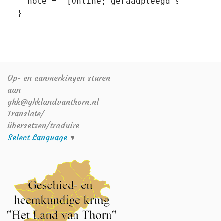
   note = "[Online; geraadpleegd 9-augustus
Op- en aanmerkingen sturen
aan
ghk@ghklandvanthorn.nl
Translate/
übersetzen/traduire
Select Language
▼