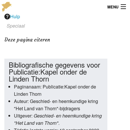
MENU
Hulp
Menu
Speciaal
Publicaties
Deze pagina citeren
Dialect
Locaties
Bibliografische gegevens voor
Publicatie:Kapel onder de
Kaarten
Linden Thorn
Paginanaam: Publicatie:Kapel onder de
Overig
Linden Thorn
Verenigingsinfo
Auteur: Geschied- en heemkundige kring
"Het Land van Thorn"-bijdragers
Uitgever:
Geschied- en heemkundige kring
"Het Land van Thorn"
.