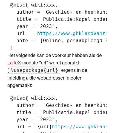
 @misc{ wiki:xxx,

   author = "Geschied- en heemkundige krin
   title = "Publicatie:Kapel onder de Lind
   year = "2023",

   url = "
https://www.ghklandvanthorn.nl/i
   note = "[Online; geraadpleegd 9-augustus
Het volgende kan de voorkeur hebben als de
LaTeX
-module "url" wordt gebruikt
(
ergens in de
\usepackage{url}
inleiding), die webadressen mooier
opgemaakt:
 @misc{ wiki:xxx,

   author = "Geschied- en heemkundige krin
   title = "Publicatie:Kapel onder de Lind
   year = "2023",

   url = "
\url{
https://www.ghklandvanthorn