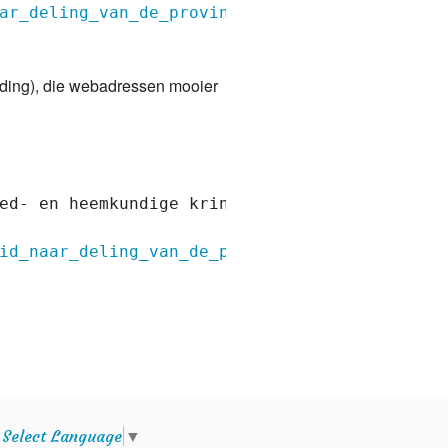
ar_deling_van_de_provincie_Limburg&oldid=694
iding), die webadressen mooier
ed- en heemkundige kring "Het Land van Thorn"
id_naar_deling_van_de_provincie_Limburg&oldi
e
Select Language
▼