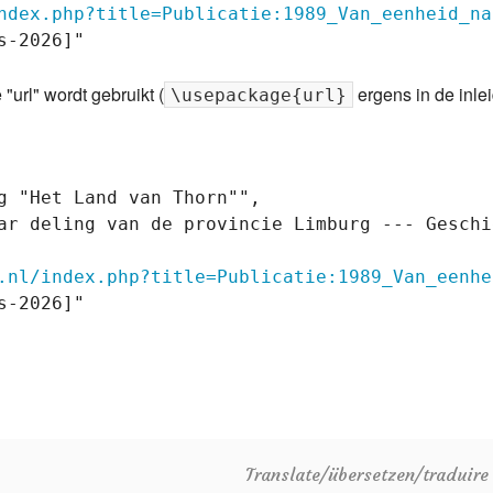
ndex.php?title=Publicatie:1989_Van_eenheid_na
-2026]"

"url" wordt gebruikt (
ergens in de inle
\usepackage{url}
g "Het Land van Thorn"",

ar deling van de provincie Limburg --- Geschi
.nl/index.php?title=Publicatie:1989_Van_eenhe
-2026]"

Translate/übersetzen/traduir