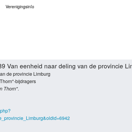
Verenigingsinfo
 kaarten
logie
Info
ten
Lid worden
ars
RHIDOC
989 Van eenheid naar deling van de provincie L
oears
an de provincie Limburg
Thorn"-bijdragers
n Thorn"
.
.php?
de_provincie_Limburg&oldid=6942