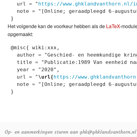
   url = "
https://www.ghklandvanthorn.nl/i
   note = "[Online; geraadpleegd 6-augustus
Het volgende kan de voorkeur hebben als de
LaTeX
-module 
opgemaakt:
 @misc{ wiki:xxx,

   author = "Geschied- en heemkundige krin
   title = "Publicatie:1989 Van eenheid na
   year = "2020",

   url = "
\url{
https://www.ghklandvanthorn
   note = "[Online; geraadpleegd 6-augustus
Op- en aanmerkingen sturen aan ghk@ghklandvanthorn.nl