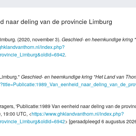
id naar deling van de provincie Limburg
Limburg. (2020, november 3).
Geschied- en heemkundige kring 
ghklandvanthorn.nl/index.php?
provincie_Limburg&oldid=6942
.
 Limburg."
Geschied- en heemkundige kring "Het Land van Thor
hp?title=Publicatie:1989_Van_eenheid_naar_deling_van_de_pr
agers, 'Publicatie:1989 Van eenheid naar deling van de provin
, 19:00 UTC, <
https://www.ghklandvanthorn.nl/index.php?
provincie_Limburg&oldid=6942
> [geraadpleegd 6 augustus 202