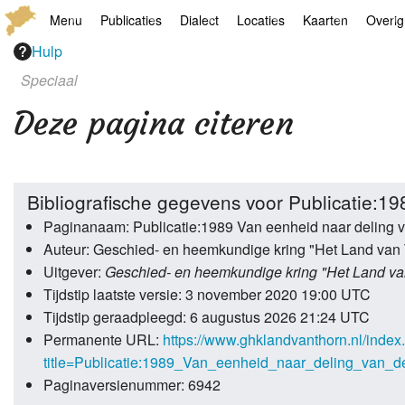
Menu
Publicaties
Dialect
Locaties
Kaarten
Overig
Hulp
Hoofdpagina
Boek
Thoears Woeardebook
Plaatsen
Geschiedkundige
Genea
Speciaal
Activiteiten archief
Kroetwes
Thoears klankmetje
Monumenten
Historische kaar
Links
Deze pagina citeren
Nieuws archief
Overige
Gedicht van Har Sniekers in het Thoe
Grenspalen
Zoom
Zoeken
Spelling van het Thoears
Bibliografische gegevens voor Publicatie:1
Oetdrökkinge en Gezèkdjes in het Th
Paginanaam: Publicatie:1989 Van eenheid naar deling v
Auteur: Geschied- en heemkundige kring "Het Land van 
Uitgever:
Geschied- en heemkundige kring "Het Land va
Tijdstip laatste versie: 3 november 2020 19:00 UTC
Tijdstip geraadpleegd: 6 augustus 2026 21:24 UTC
Permanente URL:
https://www.ghklandvanthorn.nl/index
title=Publicatie:1989_Van_eenheid_naar_deling_van_
Paginaversienummer: 6942