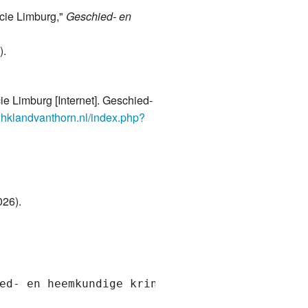
ncie Limburg,"
Geschied- en
).
e Limburg [Internet]. Geschied-
ghklandvanthorn.nl/index.php?
026).
ed- en heemkundige kring "Het Land van Thorn"