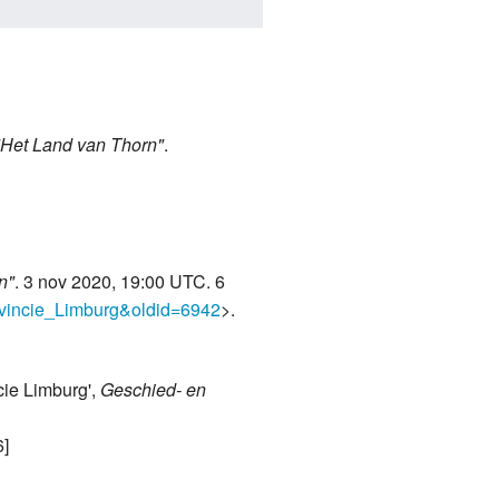
"Het Land van Thorn"
.
n"
. 3 nov 2020, 19:00 UTC. 6
ovincie_Limburg&oldid=6942
>.
cie Limburg',
Geschied- en
6]