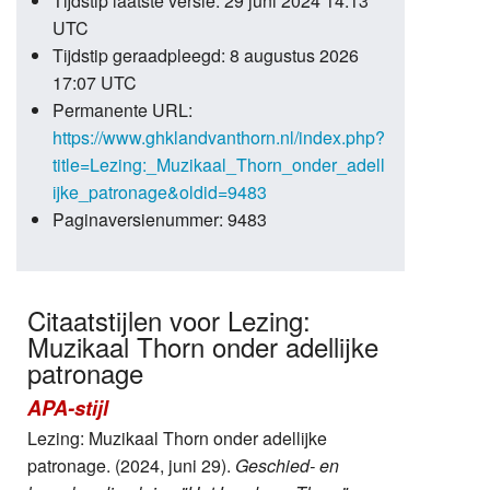
Tijdstip laatste versie: 29 juni 2024 14:13
UTC
Tijdstip geraadpleegd: 8 augustus 2026
17:07 UTC
Permanente URL:
https://www.ghklandvanthorn.nl/index.php?
title=Lezing:_Muzikaal_Thorn_onder_adell
ijke_patronage&oldid=9483
Paginaversienummer: 9483
Citaatstijlen voor Lezing:
Muzikaal Thorn onder adellijke
patronage
APA-stijl
Lezing: Muzikaal Thorn onder adellijke
patronage. (2024, juni 29).
Geschied- en