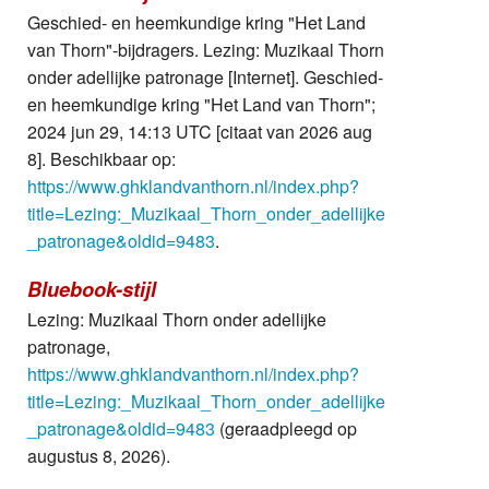
Geschied- en heemkundige kring "Het Land
van Thorn"-bijdragers. Lezing: Muzikaal Thorn
onder adellijke patronage [Internet]. Geschied-
en heemkundige kring "Het Land van Thorn";
2024 jun 29, 14:13 UTC [citaat van 2026 aug
8]. Beschikbaar op:
https://www.ghklandvanthorn.nl/index.php?
title=Lezing:_Muzikaal_Thorn_onder_adellijke
_patronage&oldid=9483
.
Bluebook-stijl
Lezing: Muzikaal Thorn onder adellijke
patronage,
https://www.ghklandvanthorn.nl/index.php?
title=Lezing:_Muzikaal_Thorn_onder_adellijke
_patronage&oldid=9483
(geraadpleegd op
augustus 8, 2026).