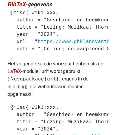
BibTeX
-gegevens
 @misc{ wiki:xxx,

   author = "Geschied- en heemkundige krin
   title = "Lezing: Muzikaal Thorn onder a
   year = "2024",

   url = "
https://www.ghklandvanthorn.nl/i
   note = "[Online; geraadpleegd 8-augustus
Het volgende kan de voorkeur hebben als de
LaTeX
-module "url" wordt gebruikt
(
ergens in de
\usepackage{url}
inleiding), die webadressen mooier
opgemaakt:
 @misc{ wiki:xxx,

   author = "Geschied- en heemkundige krin
   title = "Lezing: Muzikaal Thorn onder a
   year = "2024",
