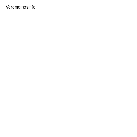
Verenigingsinfo
 kaarten
logie
Info
ten
Lid worden
ars
RHIDOC
oears