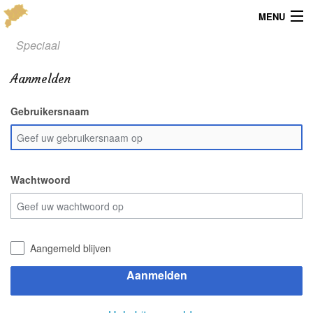
MENU
Speciaal
Menu
Aanmelden
Publicaties
Gebruikersnaam
Dialect
Locaties
Kaarten
Wachtwoord
Overig
Verenigingsinfo
Aangemeld blijven
Aanmelden