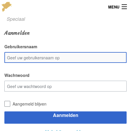
MENU
Speciaal
Menu
Aanmelden
Publicaties
Gebruikersnaam
Dialect
Locaties
Kaarten
Wachtwoord
Overig
Verenigingsinfo
Aangemeld blijven
Aanmelden