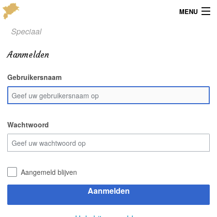
MENU
Speciaal
Menu
Aanmelden
Publicaties
Gebruikersnaam
Dialect
Locaties
Kaarten
Wachtwoord
Overig
Verenigingsinfo
Aangemeld blijven
Aanmelden