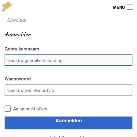
MENU
Speciaal
Menu
Aanmelden
Publicaties
Gebruikersnaam
Dialect
Locaties
Kaarten
Wachtwoord
Overig
Verenigingsinfo
Aangemeld blijven
Aanmelden