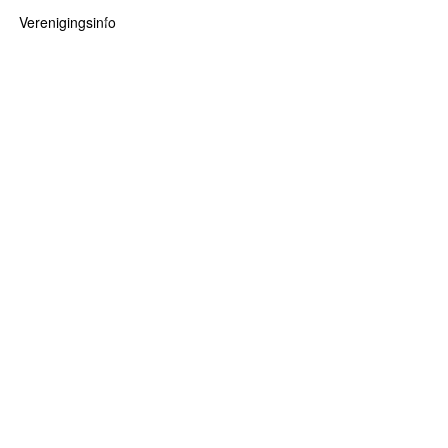
Verenigingsinfo
 kaarten
logie
Info
ten
Lid worden
ars
RHIDOC
oears