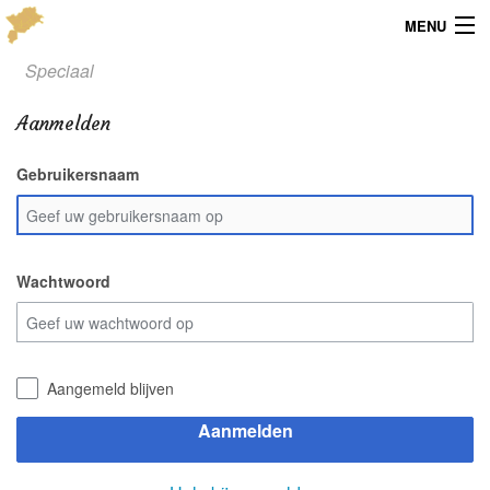
MENU
Speciaal
Menu
Aanmelden
Publicaties
Gebruikersnaam
Dialect
Locaties
Kaarten
Wachtwoord
Overig
Verenigingsinfo
Aangemeld blijven
Aanmelden