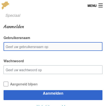
MENU
Speciaal
Menu
Aanmelden
Publicaties
Gebruikersnaam
Dialect
Locaties
Kaarten
Wachtwoord
Overig
Verenigingsinfo
Aangemeld blijven
Aanmelden