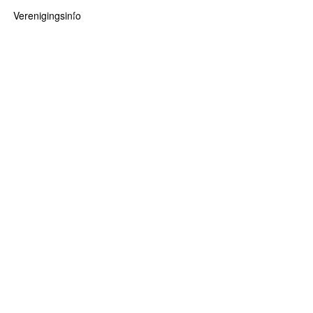
Verenigingsinfo
 kaarten
logie
Info
ten
Lid worden
ars
RHIDOC
oears