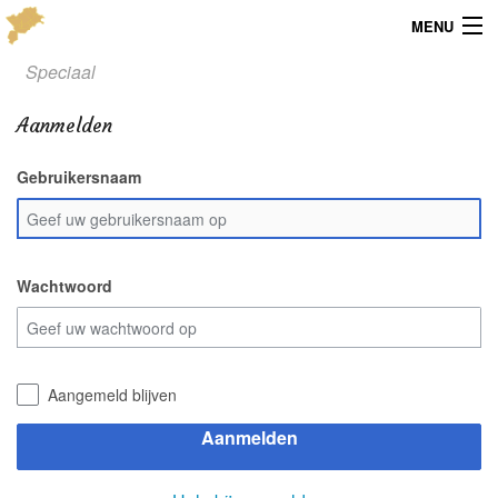
MENU
Speciaal
Menu
Aanmelden
Publicaties
Gebruikersnaam
Dialect
Locaties
Kaarten
Wachtwoord
Overig
Verenigingsinfo
Aangemeld blijven
Aanmelden