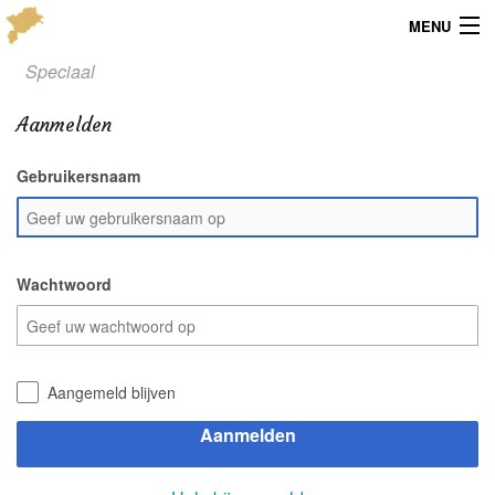
MENU
Speciaal
Menu
Aanmelden
Publicaties
Gebruikersnaam
Dialect
Locaties
Kaarten
Wachtwoord
Overig
Verenigingsinfo
Aangemeld blijven
Aanmelden