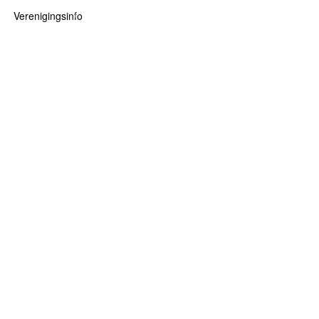
Verenigingsinfo
 kaarten
logie
Info
ten
Lid worden
ars
RHIDOC
oears