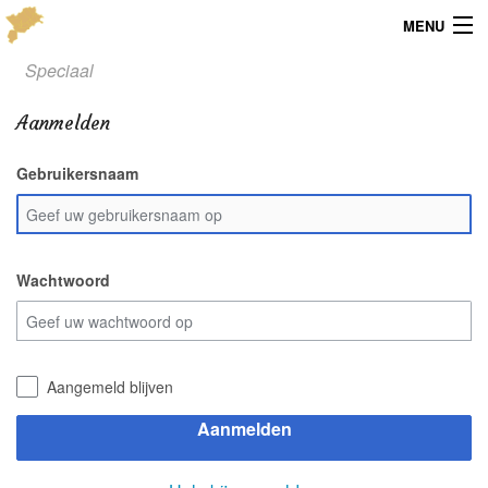
MENU
Speciaal
Menu
Aanmelden
Publicaties
Gebruikersnaam
Dialect
Locaties
Kaarten
Wachtwoord
Overig
Verenigingsinfo
Aangemeld blijven
Aanmelden