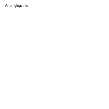
Verenigingsinfo
 kaarten
logie
Info
ten
Lid worden
ars
RHIDOC
oears