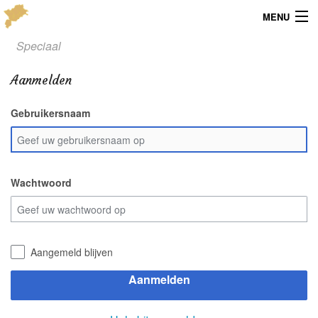
MENU
Speciaal
Menu
Aanmelden
Publicaties
Gebruikersnaam
Dialect
Locaties
Kaarten
Wachtwoord
Overig
Verenigingsinfo
Aangemeld blijven
Aanmelden