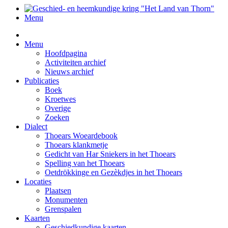
Menu
Menu
Hoofdpagina
Activiteiten archief
Nieuws archief
Publicaties
Boek
Kroetwes
Overige
Zoeken
Dialect
Thoears Woeardebook
Thoears klankmetje
Gedicht van Har Sniekers in het Thoears
Spelling van het Thoears
Oetdrökkinge en Gezèkdjes in het Thoears
Locaties
Plaatsen
Monumenten
Grenspalen
Kaarten
Geschiedkundige kaarten