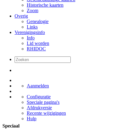
Historische kaarten
Zoom
Overig
Genealogie
Links
Verenigingsinfo
Info
Lid worden
RHIDOC
Aanmelden
Configuratie
Speciale pagina's
Afdrukversie
Recente wijzigingen
Hulp
Speciaal