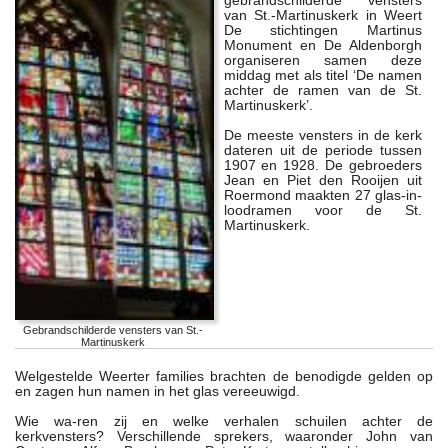
gebrandschilderde vensters
van St.-Martinuskerk in Weert
De stichtingen Martinus
Monument en De Aldenborgh
organiseren samen deze
middag met als titel ‘De namen
achter de ramen van de St.
Martinuskerk’.
De meeste vensters in de kerk
dateren uit de periode tussen
1907 en 1928. De gebroeders
Jean en Piet den Rooijen uit
Roermond maakten 27 glas-in-
loodramen voor de St.
Martinuskerk.
Gebrandschilderde vensters van St.-
Martinuskerk
Welgestelde Weerter families brachten de benodigde gelden op
en zagen hun namen in het glas vereeuwigd.
Wie wa-ren zij en welke verhalen schuilen achter de
kerkvensters? Verschillende sprekers, waaronder John van