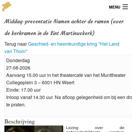
MENU
Menu
Middag-presentatie Namen achter de ramen (over
de kerkramen in de Sint Martinuskerk)
Publicaties
Terug naar
Geschied- en heemkundige kring "Het Land
Dialect
van Thorn"
Donderdag
Locaties
27-08-2026
Kaarten
Aanvang 15.00 uur in het theatercafé van het Munttheater
Collegeplein 3 – 6001 HN Weert
Overig
Einde: 17.00 uur
Inloop vanaf 14.30 uur. Na afloop gelegenheid om bij een dr
Verenigingsinfo
te praten.
Beschrijving
Lezing over de