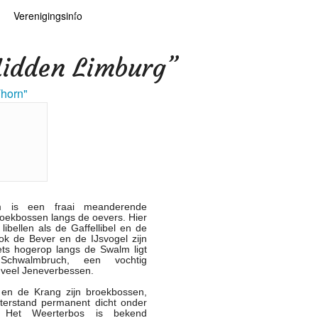
Verenigingsinfo
 kaarten
logie
Info
Midden Limburg”
ten
Lid worden
Thorn"
ars
RHIDOC
oears
 is een fraai meanderende
oekbossen langs de oevers. Hier
libellen als de Gaffellibel en de
k de Bever en de IJsvogel zijn
Iets hogerop langs de Swalm ligt
Schwalmbruch, een vochtig
 veel Jeneverbessen.
en de Krang zijn broekbossen,
aterstand permanent dicht onder
. Het Weerterbos is bekend