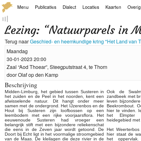
Menu
Publicaties
Dialect
Locaties
Kaarten
Overig
Hoofdpagina
Boek
Thoears Woeardebook
Plaatsen
Geschiedkundige
Genea
Lezing: “Natuurparels in 
Activiteiten archief
Kroetwes
Thoears klankmetje
Monumenten
Historische kaar
Links
Terug naar
Geschied- en heemkundige kring "Het Land van 
Nieuws archief
Overige
Gedicht van Har Sniekers in het Thoe
Grenspalen
Zoom
Maandag
30-01-2023 20:00
Zoeken
Spelling van het Thoears
Zaal “Aod Thoear”, Steegputstraat 4, te Thorn
door Olaf op den Kamp
Oetdrökkinge en Gezèkdjes in het Th
Beschrijving
Midden-Limburg, het gebied tussen Susteren in
Ook de Swalm
het zuiden en de Peel in het noorden, kent een
zandbeek met br
afwisselende natuur. Dit hangt onder meer
leven bijzondere 
samen met de ondergrond. Het IJzerenbos en de
Beekrombout. Oo
Hout bij Susteren zijn loofbossen op een
hier te vinden. 
leembodem met een rijke voorjaarsflora. Het
het Elmpter 
eeuwenoude Susteren had vroeger een
heidegebied met
belangrijk stift met een bijzondere reliekenschat
die eens in de Zeven jaar wordt getoond. De
Het Weerterbos 
Doort bij Echt ligt in het voormalige stroomgebied
hier staat de w
van de Maas. De kleilagen die deze rivier in de
het oppervlak