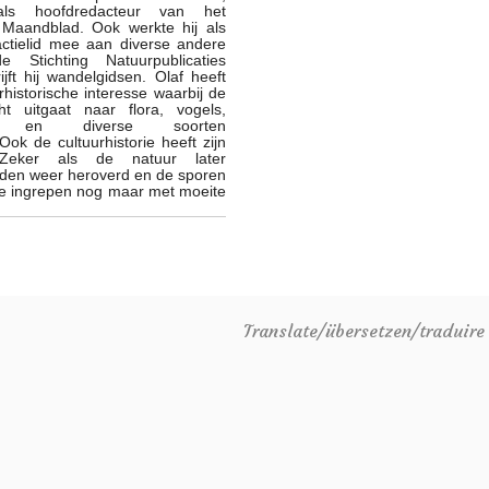
ls hoofdredacteur van het
h Maandblad. Ook werkte hij als
actielid mee aan diverse andere
Stichting Natuurpublicaties
jft hij wandelgidsen. Olaf heeft
historische interesse waarbij de
t uitgaat naar flora, vogels,
en en diverse soorten
ok de cultuurhistorie heeft zijn
. Zeker als de natuur later
den weer heroverd en de sporen
ke ingrepen nog maar met moeite
Translate/übersetzen/traduir