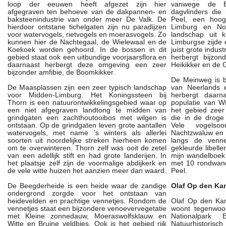
loop der eeuwen heeft afgezet zijn hier
vanwege de Ed
afgegraven ten behoeve van de dakpannen- en
dagvlinders die
baksteenindustrie van onder meer De Valk. De
Peel, een hoo
hierdoor ontstane tichelgaten zijn nu paradijzen
Limburg en Noo
voor watervogels, rietvogels en moerasvogels. Zo
landschap uit k
kunnen hier de Nachtegaal, de Wielewaal en de
Limburgse zijde
Koekoek worden gehoord. In de bossen in dit
juist grote indus
gebied staat ook een uitbundige voorjaarsflora en
herbergt bijzon
daarnaast herbergt deze omgeving een zeer
Heikikker en de 
bijzonder amfibie, de Boomkikker.
De Meinweg is 
De Maasplassen zijn een zeer typisch landschap
van Neerlands e
voor Midden-Limburg. Het Koningssteen bij
herbergt daarn
Thorn is een natuurontwikkelingsgebied waar op
populatie van Wi
een niet afgegraven landtong te midden van
het gebied zeer 
grindgaten een zachthoutooibos met wilgen is
die in de droge
ontstaan. Op de grindgaten leven grote aantallen
Vele vogelsoor
watervogels, met name ’s winters als allerlei
Nachtzwaluw en 
soorten uit noordelijke streken hierheen komen
langs de venne
om te overwinteren. Thorn zelf was ooit de zetel
gekleurde libelle
van een adellijk stift en had grote landerijen. In
mijn wandelboek
het plaatsje zelf zijn de voormalige abdijkerk en
met 10 rondwand
de vele witte huizen het aanzien meer dan waard.
Peel.
De Beegderheide is een heide waar de zandige
Olaf Op den Ka
ondergrond zorgde voor het ontstaan van
heidevelden en prachtige vennetjes. Rondom de
Olaf Op den Kam
vennetjes staat een bijzondere venoevervegetatie
woont tegenwoor
met Kleine zonnedauw, Moeraswolfsklauw en
Nationalpark 
Witte en Bruine veldbies. Ook is het gebied rijk
Natuurhistoris