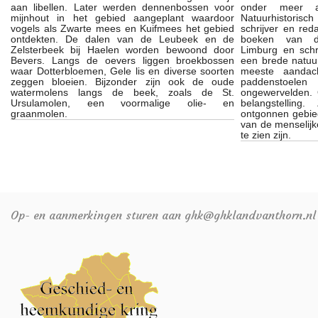
aan libellen. Later werden dennenbossen voor
onder meer a
mijnhout in het gebied aangeplant waardoor
Natuurhistorisc
vogels als Zwarte mees en Kuifmees het gebied
schrijver en red
ontdekten. De dalen van de Leubeek en de
boeken van de 
Zelsterbeek bij Haelen worden bewoond door
Limburg en schri
Bevers. Langs de oevers liggen broekbossen
een brede natuur
waar Dotterbloemen, Gele lis en diverse soorten
meeste aandach
zeggen bloeien. Bijzonder zijn ook de oude
paddenstoel
watermolens langs de beek, zoals de St.
ongewervelden. O
Ursulamolen, een voormalige olie- en
belangstelling
graanmolen.
ontgonnen gebie
van de menselij
te zien zijn.
Op- en aanmerkingen sturen aan ghk@ghklandvanthorn.nl