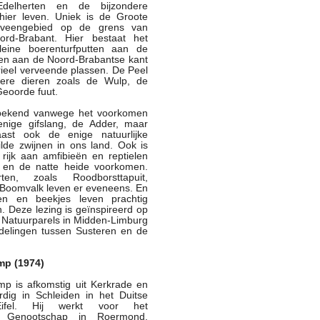
elherten en de bijzondere
 hier leven. Uniek is de Groote
gveengebied op de grens van
rd-Brabant. Hier bestaat het
leine boerenturfputten aan de
 en aan de Noord-Brabantse kant
trieel verveende plassen. De Peel
dere dieren zoals de Wulp, de
Geoorde fuut.
bekend vanwege het voorkomen
nige gifslang, de Adder, maar
aast ook de enige natuurlijke
lde zwijnen in ons land. Ook is
rijk aan amfibieën en reptielen
 en de natte heide voorkomen.
ten, zoals Roodborsttapuit,
Boomvalk leven er eveneens. En
n en beekjes leven prachtig
n. Deze lezing is geïnspireerd op
 Natuurparels in Midden-Limburg
elingen tussen Susteren en de
mp (1974)
p is afkomstig uit Kerkrade en
dig in Schleiden in het Duitse
Eifel. Hij werkt voor het
ch Genootschap in Roermond,