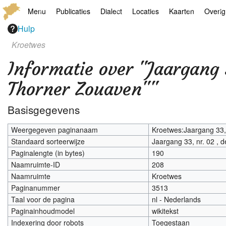
Menu
Publicaties
Dialect
Locaties
Kaarten
Overig
Hulp
Hoofdpagina
Boek
Thoears Woeardebook
Plaatsen
Geschiedkundige
Genea
Kroetwes
Activiteiten archief
Kroetwes
Thoears klankmetje
Monumenten
Historische kaar
Links
Informatie over "Jaargang
Nieuws archief
Overige
Gedicht van Har Sniekers in het Thoe
Grenspalen
Zoom
Thorner Zouaven""
Zoeken
Spelling van het Thoears
Basisgegevens
Oetdrökkinge en Gezèkdjes in het Th
Weergegeven paginanaam
Kroetwes:Jaargang 33,
Standaard sorteerwijze
Jaargang 33, nr. 02 ,
Paginalengte (in bytes)
190
Naamruimte-ID
208
Naamruimte
Kroetwes
Paginanummer
3513
Taal voor de pagina
nl - Nederlands
Paginainhoudmodel
wikitekst
Indexering door robots
Toegestaan