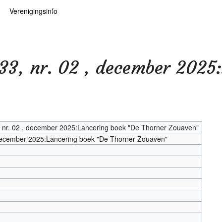
Verenigingsinfo
 kaarten
logie
Info
ten
Lid worden
 33, nr. 02 , december 2025
ars
RHIDOC
oears
 nr. 02 , december 2025:Lancering boek "De Thorner Zouaven"
 december 2025:Lancering boek "De Thorner Zouaven"