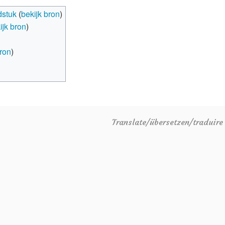
dstuk
(
bekijk bron
)
ijk bron
)
bron
)
Translate/übersetzen/traduir