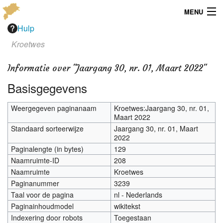
MENU
Hulp
Menu
Kroetwes
Publicaties
Informatie over "Jaargang 30, nr. 01, Maart 2022"
Dialect
Basisgegevens
Locaties
Weergegeven paginanaam
Kroetwes:Jaargang 30, nr. 01,
Maart 2022
Kaarten
Standaard sorteerwijze
Jaargang 30, nr. 01, Maart
2022
Overig
Paginalengte (in bytes)
129
Naamruimte-ID
208
Verenigingsinfo
Naamruimte
Kroetwes
Paginanummer
3239
Taal voor de pagina
nl - Nederlands
Paginainhoudmodel
wikitekst
Indexering door robots
Toegestaan