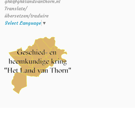
ghk@ghklandvanthorn.nl
Translate/
übersetzen/traduire
Select Language
▼