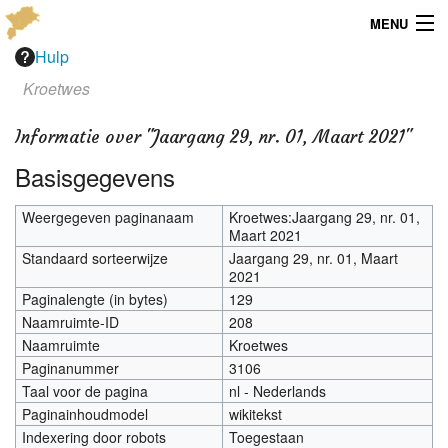
MENU
Hulp
Menu
Kroetwes
Publicaties
Informatie over "Jaargang 29, nr. 01, Maart 2021"
Dialect
Basisgegevens
Locaties
Weergegeven paginanaam
Kroetwes:Jaargang 29, nr. 01,
Maart 2021
Kaarten
Standaard sorteerwijze
Jaargang 29, nr. 01, Maart
2021
Overig
Paginalengte (in bytes)
129
Naamruimte-ID
208
Verenigingsinfo
Naamruimte
Kroetwes
Paginanummer
3106
Taal voor de pagina
nl - Nederlands
Paginainhoudmodel
wikitekst
Indexering door robots
Toegestaan