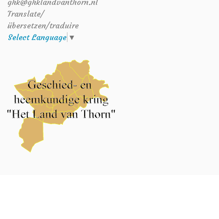
ghk@ghklandvanthorn.nl
Translate/
übersetzen/traduire
Select Language
▼