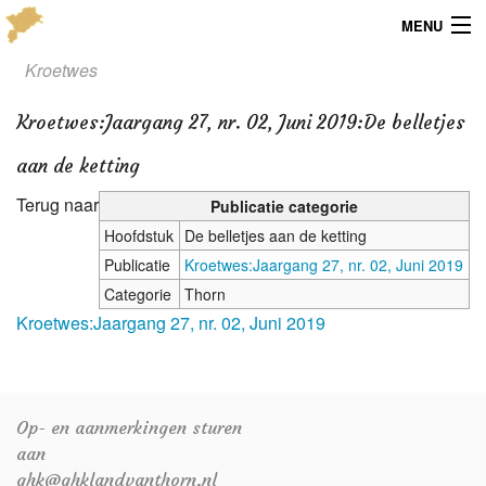
MENU
Kroetwes
Menu
Kroetwes
:
Jaargang 27, nr. 02, Juni 2019:De belletjes
Publicaties
aan de ketting
Dialect
Terug naar
Publicatie categorie
Locaties
Hoofdstuk
De belletjes aan de ketting
Publicatie
Kroetwes:Jaargang 27, nr. 02, Juni 2019
Kaarten
Categorie
Thorn
Kroetwes:Jaargang 27, nr. 02, Juni 2019
Overig
Verenigingsinfo
Op- en aanmerkingen sturen
aan
ghk@ghklandvanthorn.nl