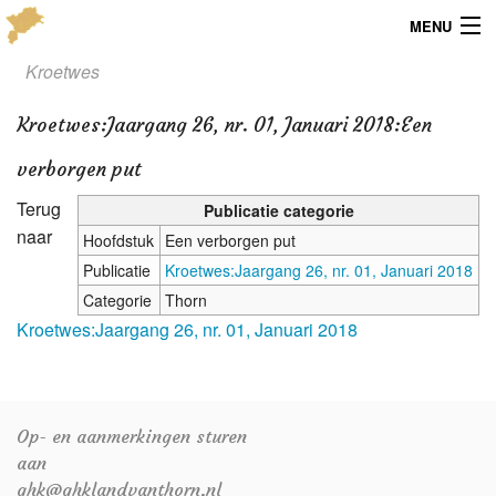
MENU
Kroetwes
Menu
Kroetwes
:
Jaargang 26, nr. 01, Januari 2018:Een
Publicaties
verborgen put
Dialect
Terug
Publicatie categorie
Locaties
naar
Hoofdstuk
Een verborgen put
Publicatie
Kroetwes:Jaargang 26, nr. 01, Januari 2018
Kaarten
Categorie
Thorn
Kroetwes:Jaargang 26, nr. 01, Januari 2018
Overig
Verenigingsinfo
Op- en aanmerkingen sturen
aan
ghk@ghklandvanthorn.nl