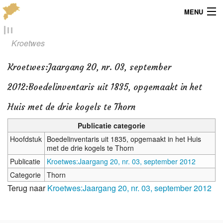
MENU
Menu
Kroetwes
Publicaties
Kroetwes
:
Jaargang 20, nr. 03, september
Dialect
2012:Boedelinventaris uit 1835, opgemaakt in het
Locaties
Huis met de drie kogels te Thorn
Publicatie categorie
Kaarten
Hoofdstuk
Boedelinventaris uit 1835, opgemaakt in het Huis
met de drie kogels te Thorn
Overig
Publicatie
Kroetwes:Jaargang 20, nr. 03, september 2012
Verenigingsinfo
Categorie
Thorn
Terug naar
Kroetwes:Jaargang 20, nr. 03, september 2012